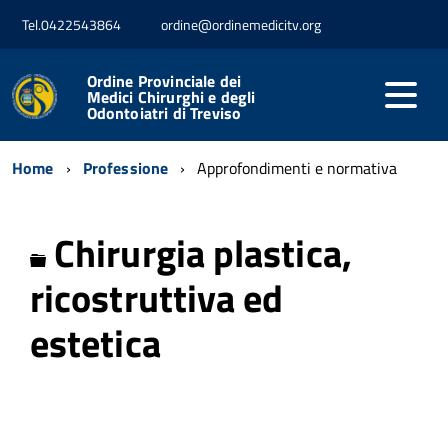
Tel.0422543864
ordine@ordinemedicitv.org
Ordine Provinciale dei
Medici Chirurghi e degli
Odontoiatri di Treviso
Home
Professione
Approfondimenti e normativa
Chirurgia plastica,
Cartella
ricostruttiva ed
estetica