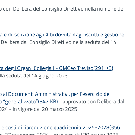
 con Delibera del Consiglio Direttivo nella riunione del
 di iscrizione agli Albi dovuta dagli iscritti e gestione
Delibera dal Consiglio Direttivo nella seduta del 14
a degli Organi Collegiali - OMCeo Treviso
(
291 KB
)
ella seduta del 14 giugno 2023
o ai Documenti Amministrativi, per l’esercizio del
o “generalizzato”
(
347 KB
)
- approvato con Delibera dal
024 - in vigore dal 20 marzo 2025
erca e costi di riproduzione quadriennio 2025-2028
(
356
a del 27 novembre 2024 - in vigore dal 20 marzo 2025