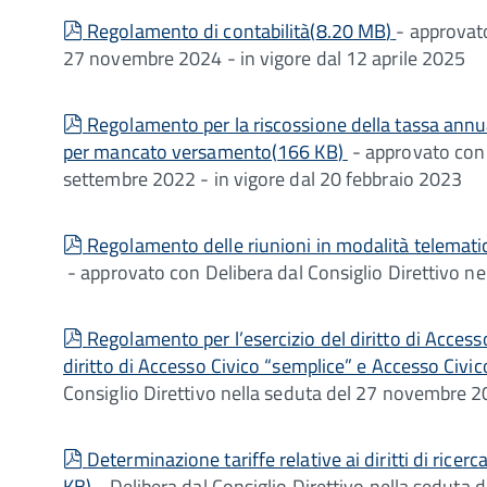
pdf
Regolamento di contabilità
(
8.20 MB
)
- approvato
27 novembre 2024 - in vigore dal 12 aprile 2025
pdf
Regolamento per la riscossione della tassa annuale
per mancato versamento
(
166 KB
)
- approvato con 
settembre 2022 - in vigore dal 20 febbraio 2023
pdf
Regolamento delle riunioni in modalità telematic
- approvato con Delibera dal Consiglio Direttivo n
pdf
Regolamento per l’esercizio del diritto di Access
diritto di Accesso Civico “semplice” e Accesso Civic
Consiglio Direttivo nella seduta del 27 novembre 2
pdf
Determinazione tariffe relative ai diritti di ric
KB
)
- Delibera dal Consiglio Direttivo nella sedut