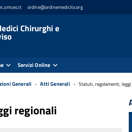
c.omceo.it
ordine@ordinemedicitv.org
edici Chirurghi e
viso
ne
Servizi Online
zioni Generali
Atti Generali
Statuti, regolamenti, leggi
ggi regionali