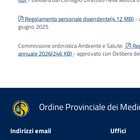
pdf
Regolamento personale dipendente
(
4.12 MB
)
- 
giugno 2025
pd
Commissione ordinistica Ambiente e Salute:
Reg
annuale 2026
(
246 KB
)
- approvato con Delibera de
Ordine Provinciale dei Medic
Indirizzi email
Uffici