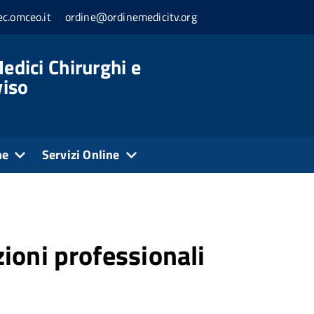
c.omceo.it
ordine@ordinemedicitv.org
edici Chirurghi e
viso
ne
Servizi Online
ioni professionali