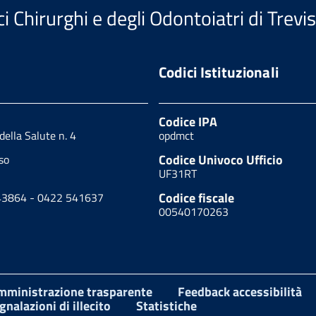
i Chirurghi e degli Odontoiatri di Trevi
Codici Istituzionali
Codice IPA
 della Salute n. 4
opdmct
Codice Univoco Ufficio
so
UF31RT
Codice fiscale
43864 - 0422 541637
00540170263
mministrazione trasparente
Feedback accessibilità
gnalazioni di illecito
Statistiche