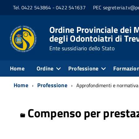
Tel. 0422 543864 - 0422 541637
PEC segreteria.tv@pe
Ordine Provinciale dei M
degli Odontoiatri di Tre
Ente sussidiario dello Stato
Home
Ordine
Professione
Formazio
Home
Professione
Approfondimenti e normativa
Compenso per prestaz
Cartella