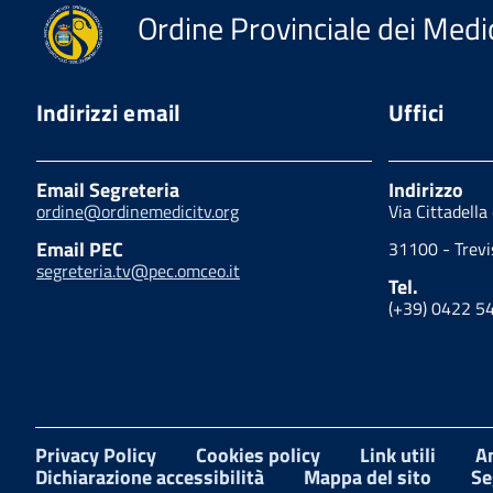
Ordine Provinciale dei Medic
Indirizzi email
Uffici
Email Segreteria
Indirizzo
ordine@ordinemedicitv.org
Via Cittadella
Email PEC
31100 - Trevi
segreteria.tv@pec.omceo.it
Tel.
(+39) 0422 5
Privacy Policy
Cookies policy
Link utili
A
Dichiarazione accessibilità
Mappa del sito
Se