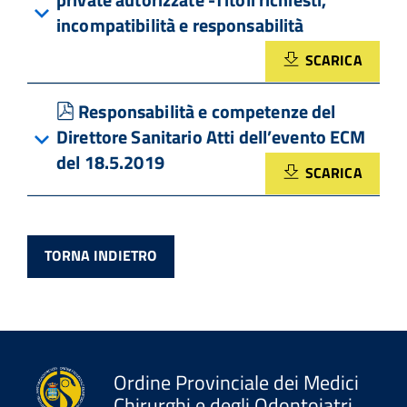
incompatibilità e responsabilità
SCARICA
pdf
Responsabilità e competenze del
Direttore Sanitario Atti dell’evento ECM
del 18.5.2019
SCARICA
TORNA INDIETRO
Ordine Provinciale dei Medici
Chirurghi e degli Odontoiatri