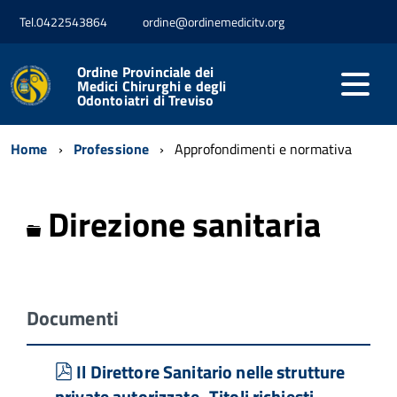
Tel.0422543864
ordine@ordinemedicitv.org
Ordine Provinciale dei
Medici Chirurghi e degli
Odontoiatri di Treviso
Home
Professione
Approfondimenti e normativa
Direzione sanitaria
Cartella
Documenti
pdf
Il Direttore Sanitario nelle strutture
private autorizzate -Titoli richiesti,