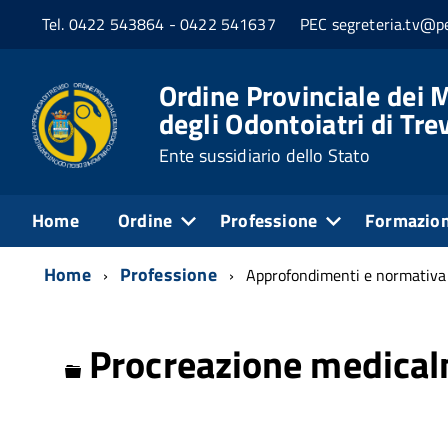
Tel. 0422 543864 - 0422 541637
PEC segreteria.tv@pe
Ordine Provinciale dei M
degli Odontoiatri di Tre
Ente sussidiario dello Stato
Home
Ordine
Professione
Formazio
Home
Professione
Approfondimenti e normativa
Procreazione medical
Cartella