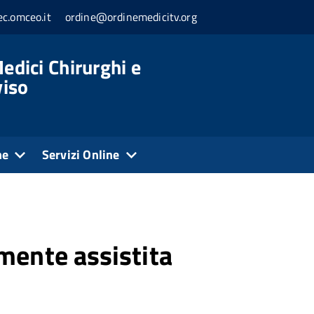
c.omceo.it
ordine@ordinemedicitv.org
edici Chirurghi e
viso
ne
Servizi Online
mente assistita