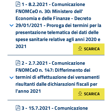
pdf
1 - 8.2.2021 - Comunicazione
FNOMCeO n. 30: Ministero dell'
Economia e delle Finanze - Decreto
29/01/2021 - Proroga dei termini per la
presentazione telematica dei dati delle
spese sanitarie relative agli anni 2020 e
2021
SCARICA
pdf
2 - 2.7.2021 - Comunicazione
FNOMCeO n. 147: Differimento dei
termini di effettuazione dei versamenti
risultanti dalle dichiarazioni fiscali per
l'anno 2021
SCARICA
pdf
3 - 15.7.2021 - Comunicazione