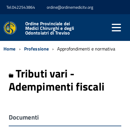
Tel.0422543864
ordine@ordinemedicitv.org
Ordine Provinciale dei
Medici Chirurghi e degli
Odontoiatri di Treviso
Home
Professione
Approfondimenti e normativa
Tributi vari -
Cartella
Adempimenti fiscali
Documenti