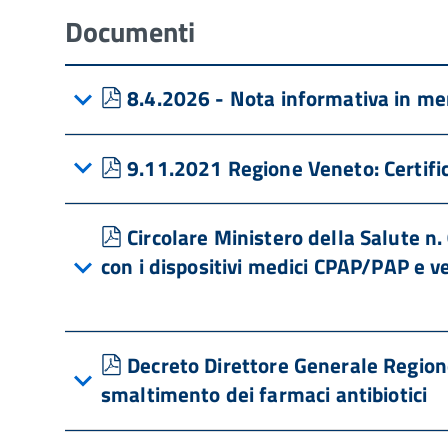
Documenti
pdf
8.4.2026 - Nota informativa in mer
pdf
9.11.2021 Regione Veneto: Certifica
pdf
Circolare Ministero della Salute 
con i dispositivi medici CPAP/PAP e v
pdf
Decreto Direttore Generale Regione
smaltimento dei farmaci antibiotici