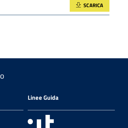
SCARICA
so
Linee Guida