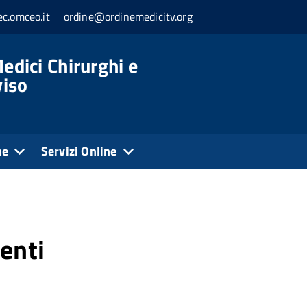
c.omceo.it
ordine@ordinemedicitv.org
edici Chirurghi e
viso
ne
Servizi Online
enti