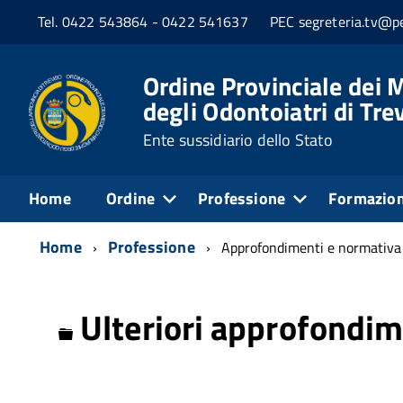
Tel. 0422 543864 - 0422 541637
PEC segreteria.tv@pe
Ordine Provinciale dei M
degli Odontoiatri di Tre
Ente sussidiario dello Stato
Home
Ordine
Professione
Formazio
Home
Professione
Approfondimenti e normativa
Ulteriori approfondim
Cartella