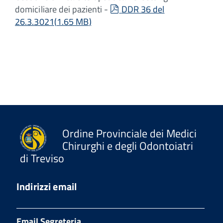
pdf
domiciliare dei pazienti -
DDR 36 del
26.3.3021
(
1.65 MB
)
Ordine Provinciale dei Medici
Chirurghi e degli Odontoiatri
di Treviso
Indirizzi email
Email Segreteria