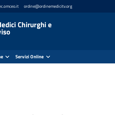
c.omceo.it
ordine@ordinemedicitv.org
edici Chirurghi e
viso
ne
Servizi Online