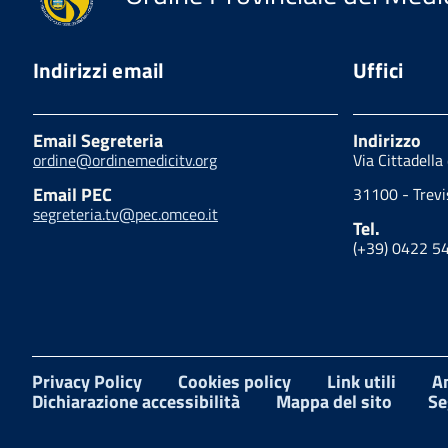
Indirizzi email
Uffici
Email Segreteria
Indirizzo
ordine@ordinemedicitv.org
Via Cittadella
Email PEC
31100 - Trevi
segreteria.tv@pec.omceo.it
Tel.
(+39) 0422 5
Privacy Policy
Cookies policy
Link utili
A
Dichiarazione accessibilità
Mappa del sito
Se