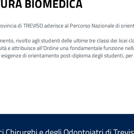
TURA BIOMEDICA
 provincia di TREVISO aderisce al Percorso Nazionale di or
, rivolto agli studenti delle ultime tre classi dei licei class
rsità e attribuisce all’Ordine una fondamentale funzione ne
le esigenze di orientamento post‐diploma degli studenti, per f
i Chirurghi e degli Odontoiatri di Trevi