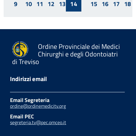
9
10
11
12
13
14
15
16
17
18
Ordine Provinciale dei Medici
Chirurghi e degli Odontoiatri
di Treviso
Indirizzi email
Email Segreteria
ordine@ordinemedicitv.org
Email PEC
segreteria.tv@pec.omceo.it