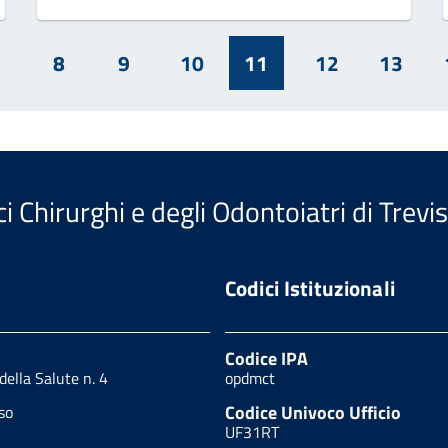
7
8
9
10
11
12
13
i Chirurghi e degli Odontoiatri di Trevi
Codici Istituzionali
Codice IPA
 della Salute n. 4
opdmct
Codice Univoco Ufficio
so
UF31RT