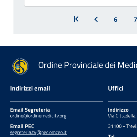
Inizio
Prec
6
Ordine Provinciale dei Medic
Indirizzi email
Uffici
Email Segreteria
Indirizzo
ordine@ordinemedicitv.org
Via Cittadella
Email PEC
31100 - Trevi
segreteria.tv@pec.omceo.it
Tel.