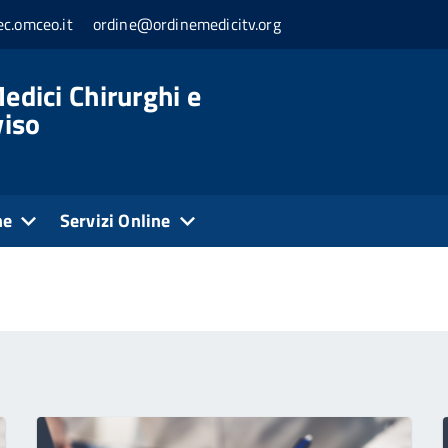
c.omceo.it
ordine@ordinemedicitv.org
edici Chirurghi e
viso
ne
Servizi Online