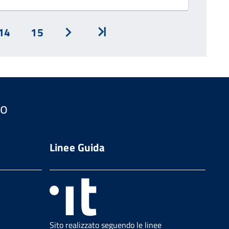
14
15
Avanti
Inizio
so
Linee Guida
Sito realizzato seguendo le linee