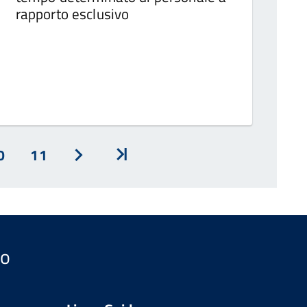
rapporto esclusivo
0
11
Avanti
Inizio
so