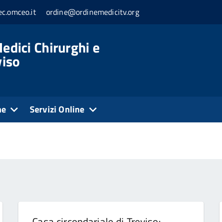
c.omceo.it
ordine@ordinemedicitv.org
edici Chirurghi e
viso
ne
Servizi Online
Casa circondariale di Treviso: